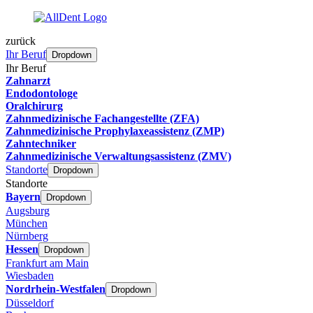
zurück
Ihr Beruf
Dropdown
Ihr Beruf
Zahnarzt
Endodontologe
Oralchirurg
Zahnmedizinische Fachangestellte (ZFA)
Zahnmedizinische Prophylaxeassistenz (ZMP)
Zahntechniker
Zahnmedizinische Verwaltungsassistenz (ZMV)
Standorte
Dropdown
Standorte
Bayern
Dropdown
Augsburg
München
Nürnberg
Hessen
Dropdown
Frankfurt am Main
Wiesbaden
Nordrhein-Westfalen
Dropdown
Düsseldorf