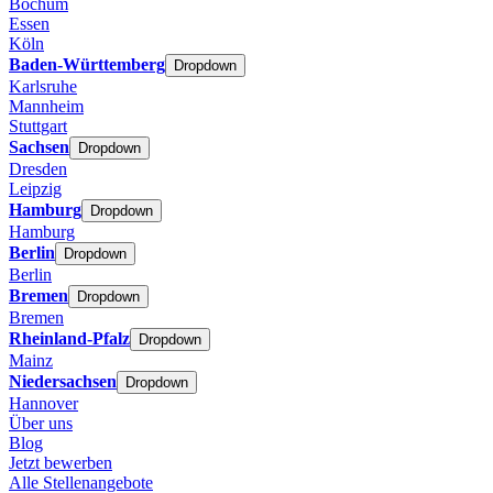
Bochum
Essen
Köln
Baden-Württemberg
Dropdown
Karlsruhe
Mannheim
Stuttgart
Sachsen
Dropdown
Dresden
Leipzig
Hamburg
Dropdown
Hamburg
Berlin
Dropdown
Berlin
Bremen
Dropdown
Bremen
Rheinland-Pfalz
Dropdown
Mainz
Niedersachsen
Dropdown
Hannover
Über uns
Blog
Jetzt bewerben
Alle Stellenangebote