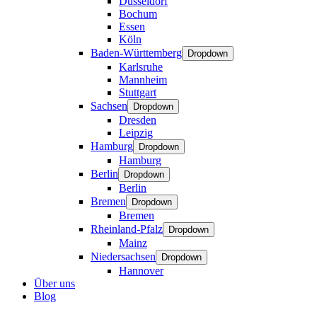
Düsseldorf
Bochum
Essen
Köln
Baden-Württemberg
Dropdown
Karlsruhe
Mannheim
Stuttgart
Sachsen
Dropdown
Dresden
Leipzig
Hamburg
Dropdown
Hamburg
Berlin
Dropdown
Berlin
Bremen
Dropdown
Bremen
Rheinland-Pfalz
Dropdown
Mainz
Niedersachsen
Dropdown
Hannover
Über uns
Blog