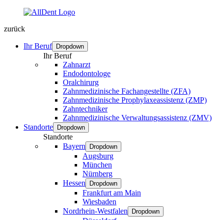
zurück
Ihr Beruf
Dropdown
Ihr Beruf
Zahnarzt
Endodontologe
Oralchirurg
Zahnmedizinische Fachangestellte (ZFA)
Zahnmedizinische Prophylaxeassistenz (ZMP)
Zahntechniker
Zahnmedizinische Verwaltungsassistenz (ZMV)
Standorte
Dropdown
Standorte
Bayern
Dropdown
Augsburg
München
Nürnberg
Hessen
Dropdown
Frankfurt am Main
Wiesbaden
Nordrhein-Westfalen
Dropdown