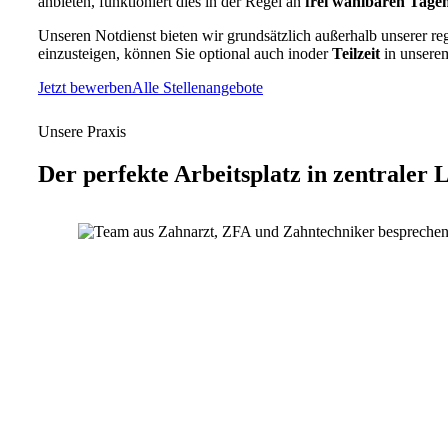
anbieten, funktioniert dies in der Regel an
frei wählbaren Tage
Unseren Notdienst bieten wir grundsätzlich außerhalb unserer re
einzusteigen, können Sie optional auch in
oder
Teilzeit
in unserem
Jetzt bewerben
Alle Stellenangebote
Unsere Praxis
Der
perfekte Arbeitsplatz
in
zentraler 