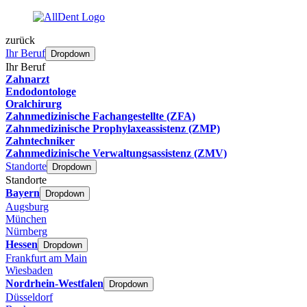
zurück
Ihr Beruf
Dropdown
Ihr Beruf
Zahnarzt
Endodontologe
Oralchirurg
Zahnmedizinische Fachangestellte (ZFA)
Zahnmedizinische Prophylaxeassistenz (ZMP)
Zahntechniker
Zahnmedizinische Verwaltungsassistenz (ZMV)
Standorte
Dropdown
Standorte
Bayern
Dropdown
Augsburg
München
Nürnberg
Hessen
Dropdown
Frankfurt am Main
Wiesbaden
Nordrhein-Westfalen
Dropdown
Düsseldorf