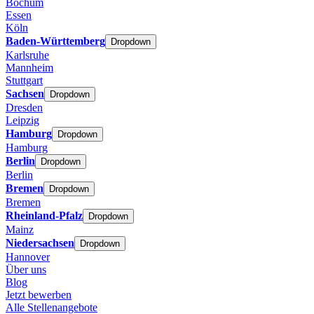
Bochum
Essen
Köln
Baden-Württemberg
Dropdown
Karlsruhe
Mannheim
Stuttgart
Sachsen
Dropdown
Dresden
Leipzig
Hamburg
Dropdown
Hamburg
Berlin
Dropdown
Berlin
Bremen
Dropdown
Bremen
Rheinland-Pfalz
Dropdown
Mainz
Niedersachsen
Dropdown
Hannover
Über uns
Blog
Jetzt bewerben
Alle Stellenangebote